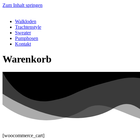
Zum Inhalt springen
Walkloden
Trachtenstyle
Sweater
Pumphosen
Kontakt
Warenkorb
[woocommerce_cart]