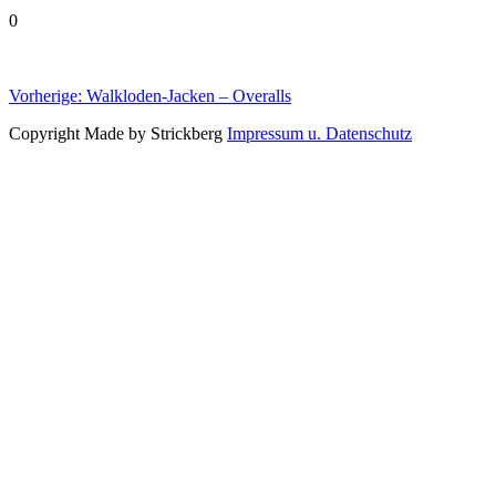
0
Beitragsnavigation
Vorheriger
Vorherige:
Walkloden-Jacken – Overalls
Beitrag:
Copyright Made by Strickberg
Impressum u. Datenschutz