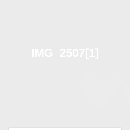
Zum
Inhalt
springen
IMG_2507[1]