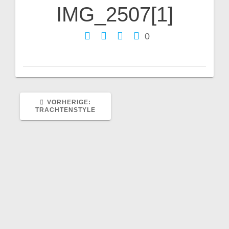
IMG_2507[1]
Beitragsnavigation
0
VORHERIGER
VORHERIGE:
BEITRAG:
TRACHTENSTYLE