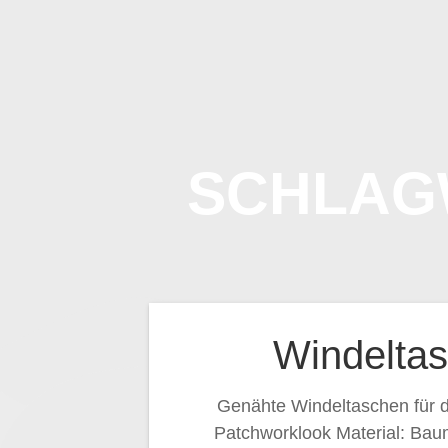
Zum
Inhalt
springen
SCHLAG
Windelta
Genähte Windeltaschen für 
Patchworklook Material: Baumw