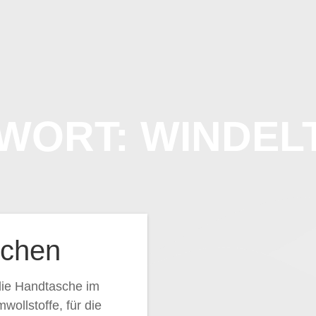
WALKLODEN
TRACHTENSTYLE
SWE
WORT:
WINDEL
schen
die Handtasche im
ollstoffe, für die