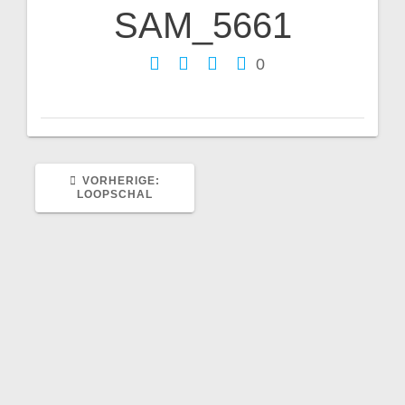
SAM_5661
Beitragsnavigation
0
VORHERIGER
VORHERIGE:
BEITRAG:
LOOPSCHAL